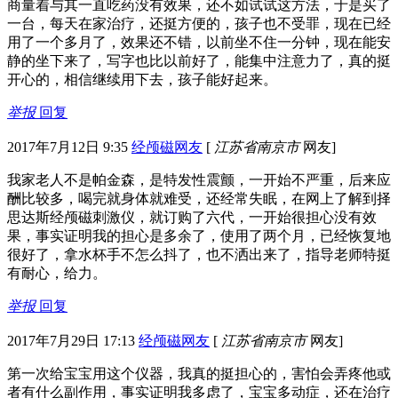
商量着与其一直吃药没有效果，还不如试试这方法，于是买了
一台，每天在家治疗，还挺方便的，孩子也不受罪，现在已经
用了一个多月了，效果还不错，以前坐不住一分钟，现在能安
静的坐下来了，写字也比以前好了，能集中注意力了，真的挺
开心的，相信继续用下去，孩子能好起来。
举报
回复
2017年7月12日 9:35
经颅磁网友
[
江苏省南京市
网友]
我家老人不是帕金森，是特发性震颤，一开始不严重，后来应
酬比较多，喝完就身体就难受，还经常失眠，在网上了解到择
思达斯经颅磁刺激仪，就订购了六代，一开始很担心没有效
果，事实证明我的担心是多余了，使用了两个月，已经恢复地
很好了，拿水杯手不怎么抖了，也不洒出来了，指导老师特挺
有耐心，给力。
举报
回复
2017年7月29日 17:13
经颅磁网友
[
江苏省南京市
网友]
第一次给宝宝用这个仪器，我真的挺担心的，害怕会弄疼他或
者有什么副作用，事实证明我多虑了，宝宝多动症，还在治疗