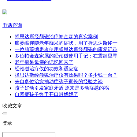
电话咨询
择思达斯经颅磁治疗帕金森的真实案例​
脑萎缩伴随老年痴呆的症状，用了择思达斯终于
一位脑萎缩患者使用择思达斯经颅磁的康复记录
多位帕金森家属的经颅磁使用手记：在震颤里寻
老年痴呆母亲的记忆回来了​
经颅磁治疗仪的功效和适应症
择思达斯经颅磁治疗仪有效果吗？多少钱一台？
来自多位治愈抽动症孩子家长的经验之谈
孩子好动引发家庭矛盾 原来是多动症惹的祸
自闭症孩子终于开口叫妈妈了
收藏文章
登录