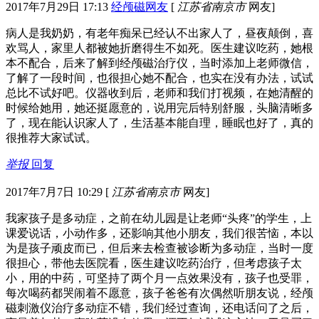
2017年7月29日 17:13
经颅磁网友
[
江苏省南京市
网友]
病人是我奶奶，有老年痴呆已经认不出家人了，昼夜颠倒，喜
欢骂人，家里人都被她折磨得生不如死。医生建议吃药，她根
本不配合，后来了解到经颅磁治疗仪，当时添加上老师微信，
了解了一段时间，也很担心她不配合，也实在没有办法，试试
总比不试好吧。仪器收到后，老师和我们打视频，在她清醒的
时候给她用，她还挺愿意的，说用完后特别舒服，头脑清晰多
了，现在能认识家人了，生活基本能自理，睡眠也好了，真的
很推荐大家试试。
举报
回复
2017年7月7日 10:29
[
江苏省南京市
网友]
我家孩子是多动症，之前在幼儿园是让老师“头疼”的学生，上
课爱说话，小动作多，还影响其他小朋友，我们很苦恼，本以
为是孩子顽皮而已，但后来去检查被诊断为多动症，当时一度
很担心，带他去医院看，医生建议吃药治疗，但考虑孩子太
小，用的中药，可坚持了两个月一点效果没有，孩子也受罪，
每次喝药都哭闹着不愿意，孩子爸爸有次偶然听朋友说，经颅
磁刺激仪治疗多动症不错，我们经过查询，还电话问了之后，