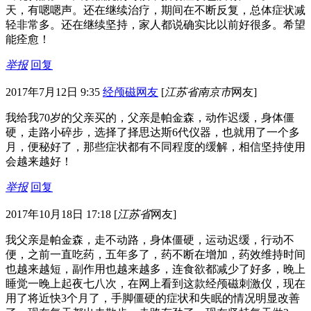
天，有嗯嗯声。还在继续治疗，期间在不断反复，总体症状减
轻非常多。还在继续坚持，家人都说确实比以前好很多。希望
能痊愈！
举报
回复
2017年7月12日 9:35
经颅磁网友
[
江苏省南京市
网友]
我给我70岁的父亲买的，父亲是帕金森，动作迟缓，身体僵
硬，走路小碎步，选择了择思达斯6代仪器，也就用了一个多
月，便秘好了，那些症状都有不同程度的缓解，相信坚持使用
会越来越好！
举报
回复
2017年10月18日 17:18
[
江苏省
网友]
我父亲是帕金森，走不动路，身体僵硬，运动迟缓，行动不
便，之前一直吃药，五年多了，药不断在增加，药效维持时间
也越来越短，副作用也越来越多，连食欲都减少了好多，晚上
睡觉一晚上起夜七八次，在网上看到这款经颅磁刺激仪，现在
用了将近快3个月了，手脚僵硬的症状和失眠的情况明显改善