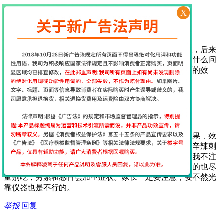
举报
回复
X
2017年7月29日 17:13
经颅磁网友
[
江苏省南京市
网友]
一开始使用这个仪器还挺担心的，担心不会用没有效果，后来
收到货后老师第一时间就给出了指导，服务很周到，有什么问
题老师也会第一时间回复，很贴心，坚持使用期待后面的效
果…
举报
回复
2017年7月12日 9:35
经颅磁网友
[
江苏省南京市
网友]
我给我家大儿子用经颅磁刺激仪15天了能看到明显的效果，效
果真的很好，作为父母在饮食上要给孩子注意，油炸、辛辣刺
激的不能吃，巧克力、可乐不能喝，喝了会加重症状！我不注
意给孩子喝了，吃过亏了，膨化食品以及牛羊肉等上火的也尽
量别吃，劳累和感冒会加重症状。家长一定要注意，要不然光
靠仪器也是不行的。
举报
回复