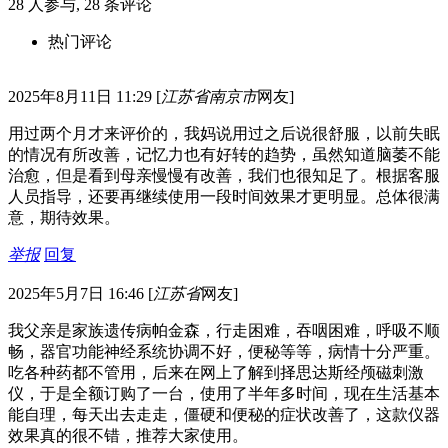
28
人参与,
28
条评论
热门评论
2025年8月11日 11:29
[
江苏省南京市
网友]
用过两个月才来评价的，我妈说用过之后说很舒服，以前失眠
的情况有所改善，记忆力也有好转的趋势，虽然知道脑萎不能
治愈，但是看到母亲慢慢有改善，我们也很知足了。根据客服
人员指导，还要再继续使用一段时间效果才更明显。总体很满
意，期待效果。
举报
回复
2025年5月7日 16:46
[
江苏省
网友]
我父亲是家族遗传病帕金森，行走困难，吞咽困难，呼吸不顺
畅，器官功能神经系统协调不好，便秘等等，病情十分严重。
吃各种药都不管用，后来在网上了解到择思达斯经颅磁刺激
仪，于是全额订购了一台，使用了半年多时间，现在生活基本
能自理，每天出去走走，僵硬和便秘的症状改善了，这款仪器
效果真的很不错，推荐大家使用。