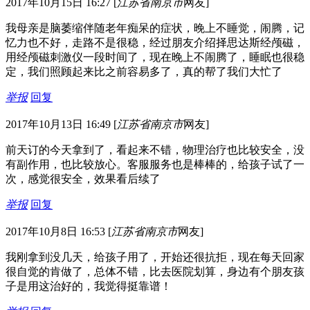
2017年10月15日 16:27
[
江苏省南京市
网友]
我母亲是脑萎缩伴随老年痴呆的症状，晚上不睡觉，闹腾，记
忆力也不好，走路不是很稳，经过朋友介绍择思达斯经颅磁，
用经颅磁刺激仪一段时间了，现在晚上不闹腾了，睡眠也很稳
定，我们照顾起来比之前容易多了，真的帮了我们大忙了
举报
回复
2017年10月13日 16:49
[
江苏省南京市
网友]
前天订的今天拿到了，看起来不错，物理治疗也比较安全，没
有副作用，也比较放心。客服服务也是棒棒的，给孩子试了一
次，感觉很安全，效果看后续了
举报
回复
2017年10月8日 16:53
[
江苏省南京市
网友]
我刚拿到没几天，给孩子用了，开始还很抗拒，现在每天回家
很自觉的肯做了，总体不错，比去医院划算，身边有个朋友孩
子是用这治好的，我觉得挺靠谱！