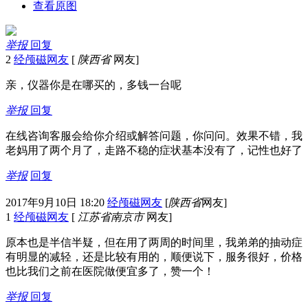
查看原图
举报
回复
2
经颅磁网友
[
陕西省
网友]
亲，仪器你是在哪买的，多钱一台呢
举报
回复
在线咨询客服会给你介绍或解答问题，你问问。效果不错，我
老妈用了两个月了，走路不稳的症状基本没有了，记性也好了
举报
回复
2017年9月10日 18:20
经颅磁网友
[
陕西省
网友]
1
经颅磁网友
[
江苏省南京市
网友]
原本也是半信半疑，但在用了两周的时间里，我弟弟的抽动症
有明显的减轻，还是比较有用的，顺便说下，服务很好，价格
也比我们之前在医院做便宜多了，赞一个！
举报
回复