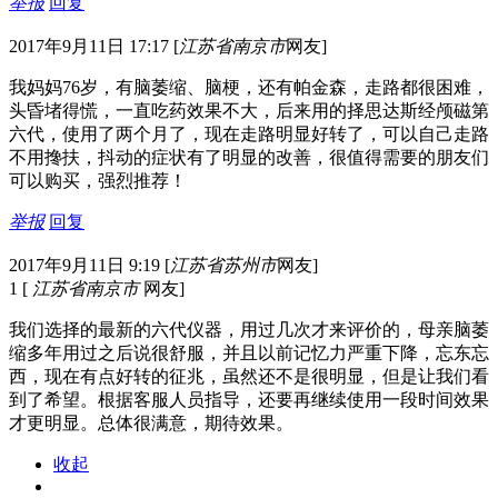
举报
回复
2017年9月11日 17:17
[
江苏省南京市
网友]
我妈妈76岁，有脑萎缩、脑梗，还有帕金森，走路都很困难，
头昏堵得慌，一直吃药效果不大，后来用的择思达斯经颅磁第
六代，使用了两个月了，现在走路明显好转了，可以自己走路
不用搀扶，抖动的症状有了明显的改善，很值得需要的朋友们
可以购买，强烈推荐！
举报
回复
2017年9月11日 9:19
[
江苏省苏州市
网友]
1
[
江苏省南京市
网友]
我们选择的最新的六代仪器，用过几次才来评价的，母亲脑萎
缩多年用过之后说很舒服，并且以前记忆力严重下降，忘东忘
西，现在有点好转的征兆，虽然还不是很明显，但是让我们看
到了希望。根据客服人员指导，还要再继续使用一段时间效果
才更明显。总体很满意，期待效果。
收起