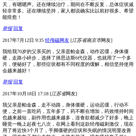
天，有嗯嗯声。还在继续治疗，期间在不断反复，总体症状减
轻非常多。还在继续坚持，家人都说确实比以前好很多。希望
能痊愈！
举报
回复
2017年7月12日 9:35
经颅磁网友
[
江苏省南京市
网友]
我给我70岁的父亲买的，父亲是帕金森，动作迟缓，身体僵
硬，走路小碎步，选择了择思达斯6代仪器，也就用了一个多
月，便秘好了，那些症状都有不同程度的缓解，相信坚持使用
会越来越好！
举报
回复
2017年10月18日 17:18
[
江苏省
网友]
我父亲是帕金森，走不动路，身体僵硬，运动迟缓，行动不
便，之前一直吃药，五年多了，药不断在增加，药效维持时间
也越来越短，副作用也越来越多，连食欲都减少了好多，晚上
睡觉一晚上起夜七八次，在网上看到这款经颅磁刺激仪，现在
用了将近快3个月了，手脚僵硬的症状和失眠的情况明显改善