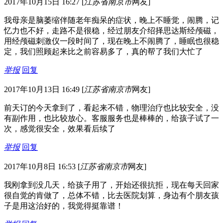
2017年10月15日 16:27
[
江苏省南京市
网友]
我母亲是脑萎缩伴随老年痴呆的症状，晚上不睡觉，闹腾，记
忆力也不好，走路不是很稳，经过朋友介绍择思达斯经颅磁，
用经颅磁刺激仪一段时间了，现在晚上不闹腾了，睡眠也很稳
定，我们照顾起来比之前容易多了，真的帮了我们大忙了
举报
回复
2017年10月13日 16:49
[
江苏省南京市
网友]
前天订的今天拿到了，看起来不错，物理治疗也比较安全，没
有副作用，也比较放心。客服服务也是棒棒的，给孩子试了一
次，感觉很安全，效果看后续了
举报
回复
2017年10月8日 16:53
[
江苏省南京市
网友]
我刚拿到没几天，给孩子用了，开始还很抗拒，现在每天回家
很自觉的肯做了，总体不错，比去医院划算，身边有个朋友孩
子是用这治好的，我觉得挺靠谱！