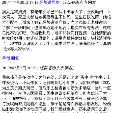
2017年7月29日 17:13
经颅磁网友
[
江苏省南京市
网友]
病人是我奶奶，有老年痴呆已经认不出家人了，昼夜颠倒，喜
欢骂人，家里人都被她折磨得生不如死。医生建议吃药，她根
本不配合，后来了解到经颅磁治疗仪，当时添加上老师微信，
了解了一段时间，也很担心她不配合，也实在没有办法，试试
总比不试好吧。仪器收到后，老师和我们打视频，在她清醒的
时候给她用，她还挺愿意的，说用完后特别舒服，头脑清晰多
了，现在能认识家人了，生活基本能自理，睡眠也好了，真的
很推荐大家试试。
举报
回复
2017年7月7日 10:29
[
江苏省南京市
网友]
我家孩子是多动症，之前在幼儿园是让老师“头疼”的学生，上
课爱说话，小动作多，还影响其他小朋友，我们很苦恼，本以
为是孩子顽皮而已，但后来去检查被诊断为多动症，当时一度
很担心，带他去医院看，医生建议吃药治疗，但考虑孩子太
小，用的中药，可坚持了两个月一点效果没有，孩子也受罪，
每次喝药都哭闹着不愿意，孩子爸爸有次偶然听朋友说，经颅
磁刺激仪治疗多动症不错，我们经过查询，还电话问了之后，