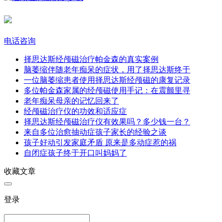
电话咨询
择思达斯经颅磁治疗帕金森的真实案例​
脑萎缩伴随老年痴呆的症状，用了择思达斯终于
一位脑萎缩患者使用择思达斯经颅磁的康复记录
多位帕金森家属的经颅磁使用手记：在震颤里寻
老年痴呆母亲的记忆回来了​
经颅磁治疗仪的功效和适应症
择思达斯经颅磁治疗仪有效果吗？多少钱一台？
来自多位治愈抽动症孩子家长的经验之谈
孩子好动引发家庭矛盾 原来是多动症惹的祸
自闭症孩子终于开口叫妈妈了
收藏文章
登录