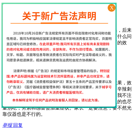
举报
回复
X
2017年7月29日 17:13
经颅磁网友
[
江苏省南京市
网友]
一开始使用这个仪器还挺担心的，担心不会用没有效果，后来
收到货后老师第一时间就给出了指导，服务很周到，有什么问
题老师也会第一时间回复，很贴心，坚持使用期待后面的效
果…
举报
回复
2017年7月12日 9:35
经颅磁网友
[
江苏省南京市
网友]
我给我家大儿子用经颅磁刺激仪15天了能看到明显的效果，效
果真的很好，作为父母在饮食上要给孩子注意，油炸、辛辣刺
激的不能吃，巧克力、可乐不能喝，喝了会加重症状！我不注
意给孩子喝了，吃过亏了，膨化食品以及牛羊肉等上火的也尽
量别吃，劳累和感冒会加重症状。家长一定要注意，要不然光
靠仪器也是不行的。
举报
回复