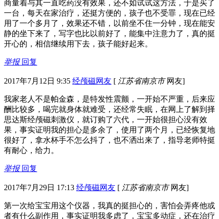
商量着与其一直吃药没有效果，还不如试试这方法，于是买了
一台，每天在家治疗，还挺方便的，孩子也不受罪，现在已经
用了一个多月了，效果还不错，以前坐不住一分钟，现在能安
静的坐下来了，写字也比以前好了，能集中注意力了，真的挺
开心的，相信继续用下去，孩子能好起来。
举报
回复
2017年7月12日 9:35
经颅磁网友
[
江苏省南京市
网友]
我家老人不是帕金森，是特发性震颤，一开始不严重，后来应
酬比较多，喝完就身体就难受，还经常失眠，在网上了解到择
思达斯经颅磁刺激仪，就订购了六代，一开始很担心没有效
果，事实证明我的担心是多余了，使用了两个月，已经恢复地
很好了，拿水杯手不怎么抖了，也不洒出来了，指导老师特挺
有耐心，给力。
举报
回复
2017年7月29日 17:13
经颅磁网友
[
江苏省南京市
网友]
第一次给宝宝用这个仪器，我真的挺担心的，害怕会弄疼他或
者有什么副作用，事实证明我多虑了，宝宝多动症，还在治疗