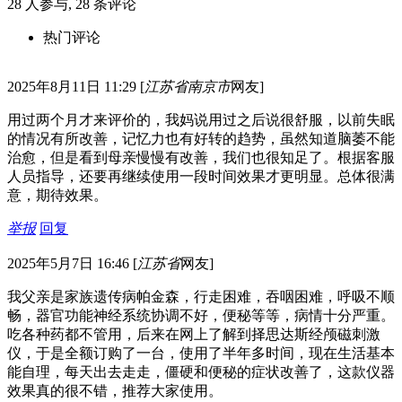
28
人参与,
28
条评论
热门评论
2025年8月11日 11:29
[
江苏省南京市
网友]
用过两个月才来评价的，我妈说用过之后说很舒服，以前失眠
的情况有所改善，记忆力也有好转的趋势，虽然知道脑萎不能
治愈，但是看到母亲慢慢有改善，我们也很知足了。根据客服
人员指导，还要再继续使用一段时间效果才更明显。总体很满
意，期待效果。
举报
回复
2025年5月7日 16:46
[
江苏省
网友]
我父亲是家族遗传病帕金森，行走困难，吞咽困难，呼吸不顺
畅，器官功能神经系统协调不好，便秘等等，病情十分严重。
吃各种药都不管用，后来在网上了解到择思达斯经颅磁刺激
仪，于是全额订购了一台，使用了半年多时间，现在生活基本
能自理，每天出去走走，僵硬和便秘的症状改善了，这款仪器
效果真的很不错，推荐大家使用。