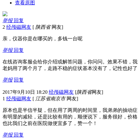
查看原图
举报
回复
2
经颅磁网友
[
陕西省
网友]
亲，仪器你是在哪买的，多钱一台呢
举报
回复
在线咨询客服会给你介绍或解答问题，你问问。效果不错，我
老妈用了两个月了，走路不稳的症状基本没有了，记性也好了
举报
回复
2017年9月10日 18:20
经颅磁网友
[
陕西省
网友]
1
经颅磁网友
[
江苏省南京市
网友]
原本也是半信半疑，但在用了两周的时间里，我弟弟的抽动症
有明显的减轻，还是比较有用的，顺便说下，服务很好，价格
也比我们之前在医院做便宜多了，赞一个！
举报
回复