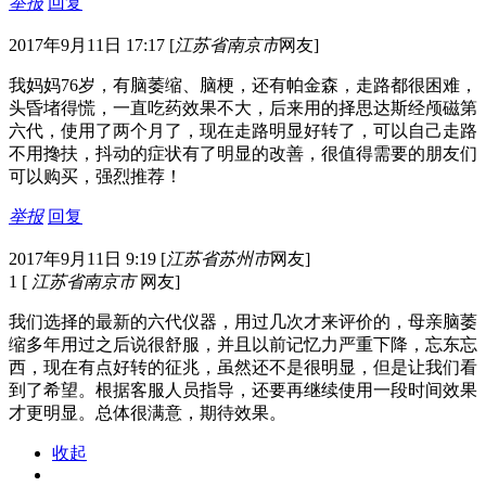
举报
回复
2017年9月11日 17:17
[
江苏省南京市
网友]
我妈妈76岁，有脑萎缩、脑梗，还有帕金森，走路都很困难，
头昏堵得慌，一直吃药效果不大，后来用的择思达斯经颅磁第
六代，使用了两个月了，现在走路明显好转了，可以自己走路
不用搀扶，抖动的症状有了明显的改善，很值得需要的朋友们
可以购买，强烈推荐！
举报
回复
2017年9月11日 9:19
[
江苏省苏州市
网友]
1
[
江苏省南京市
网友]
我们选择的最新的六代仪器，用过几次才来评价的，母亲脑萎
缩多年用过之后说很舒服，并且以前记忆力严重下降，忘东忘
西，现在有点好转的征兆，虽然还不是很明显，但是让我们看
到了希望。根据客服人员指导，还要再继续使用一段时间效果
才更明显。总体很满意，期待效果。
收起