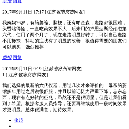
举报
回复
2017年9月11日 17:17
[
江苏省南京市
网友]
我妈妈76岁，有脑萎缩、脑梗，还有帕金森，走路都很困难，
头昏堵得慌，一直吃药效果不大，后来用的择思达斯经颅磁第
六代，使用了两个月了，现在走路明显好转了，可以自己走路
不用搀扶，抖动的症状有了明显的改善，很值得需要的朋友们
可以购买，强烈推荐！
举报
回复
2017年9月11日 9:19
[
江苏省苏州市
网友]
1
[
江苏省南京市
网友]
我们选择的最新的六代仪器，用过几次才来评价的，母亲脑萎
缩多年用过之后说很舒服，并且以前记忆力严重下降，忘东忘
西，现在有点好转的征兆，虽然还不是很明显，但是让我们看
到了希望。根据客服人员指导，还要再继续使用一段时间效果
才更明显。总体很满意，期待效果。
收起