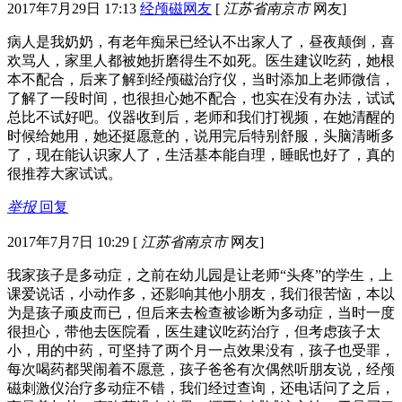
2017年7月29日 17:13
经颅磁网友
[
江苏省南京市
网友]
病人是我奶奶，有老年痴呆已经认不出家人了，昼夜颠倒，喜
欢骂人，家里人都被她折磨得生不如死。医生建议吃药，她根
本不配合，后来了解到经颅磁治疗仪，当时添加上老师微信，
了解了一段时间，也很担心她不配合，也实在没有办法，试试
总比不试好吧。仪器收到后，老师和我们打视频，在她清醒的
时候给她用，她还挺愿意的，说用完后特别舒服，头脑清晰多
了，现在能认识家人了，生活基本能自理，睡眠也好了，真的
很推荐大家试试。
举报
回复
2017年7月7日 10:29
[
江苏省南京市
网友]
我家孩子是多动症，之前在幼儿园是让老师“头疼”的学生，上
课爱说话，小动作多，还影响其他小朋友，我们很苦恼，本以
为是孩子顽皮而已，但后来去检查被诊断为多动症，当时一度
很担心，带他去医院看，医生建议吃药治疗，但考虑孩子太
小，用的中药，可坚持了两个月一点效果没有，孩子也受罪，
每次喝药都哭闹着不愿意，孩子爸爸有次偶然听朋友说，经颅
磁刺激仪治疗多动症不错，我们经过查询，还电话问了之后，