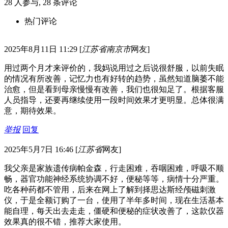
28
人参与,
28
条评论
热门评论
2025年8月11日 11:29
[
江苏省南京市
网友]
用过两个月才来评价的，我妈说用过之后说很舒服，以前失眠
的情况有所改善，记忆力也有好转的趋势，虽然知道脑萎不能
治愈，但是看到母亲慢慢有改善，我们也很知足了。根据客服
人员指导，还要再继续使用一段时间效果才更明显。总体很满
意，期待效果。
举报
回复
2025年5月7日 16:46
[
江苏省
网友]
我父亲是家族遗传病帕金森，行走困难，吞咽困难，呼吸不顺
畅，器官功能神经系统协调不好，便秘等等，病情十分严重。
吃各种药都不管用，后来在网上了解到择思达斯经颅磁刺激
仪，于是全额订购了一台，使用了半年多时间，现在生活基本
能自理，每天出去走走，僵硬和便秘的症状改善了，这款仪器
效果真的很不错，推荐大家使用。