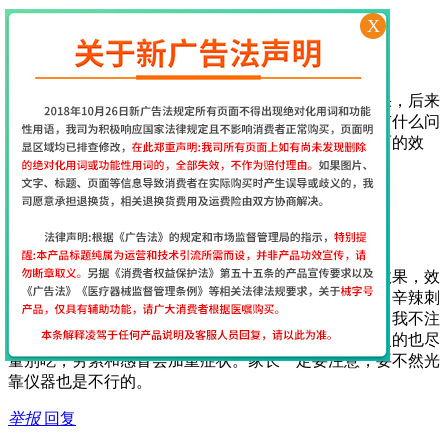
举报
回复
X
2017年7月29日 17:13
经颅磁网友
[
江苏省南京市
网友]
一开始使用这个仪器还挺担心的，担心不会用没有效果，后来
收到货后老师第一时间就给出了指导，服务很周到，有什么问
题老师也会第一时间回复，很贴心，坚持使用期待后面的效
果…
举报
回复
2017年7月12日 9:35
经颅磁网友
[
江苏省南京市
网友]
我给我家大儿子用经颅磁刺激仪15天了能看到明显的效果，效
果真的很好，作为父母在饮食上要给孩子注意，油炸、辛辣刺
激的不能吃，巧克力、可乐不能喝，喝了会加重症状！我不注
意给孩子喝了，吃过亏了，膨化食品以及牛羊肉等上火的也尽
量别吃，劳累和感冒会加重症状。家长一定要注意，要不然光
靠仪器也是不行的。
举报
回复