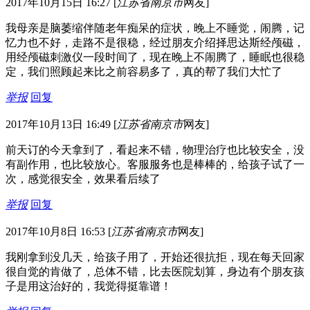
2017年10月15日 16:27
[
江苏省南京市
网友]
我母亲是脑萎缩伴随老年痴呆的症状，晚上不睡觉，闹腾，记
忆力也不好，走路不是很稳，经过朋友介绍择思达斯经颅磁，
用经颅磁刺激仪一段时间了，现在晚上不闹腾了，睡眠也很稳
定，我们照顾起来比之前容易多了，真的帮了我们大忙了
举报
回复
2017年10月13日 16:49
[
江苏省南京市
网友]
前天订的今天拿到了，看起来不错，物理治疗也比较安全，没
有副作用，也比较放心。客服服务也是棒棒的，给孩子试了一
次，感觉很安全，效果看后续了
举报
回复
2017年10月8日 16:53
[
江苏省南京市
网友]
我刚拿到没几天，给孩子用了，开始还很抗拒，现在每天回家
很自觉的肯做了，总体不错，比去医院划算，身边有个朋友孩
子是用这治好的，我觉得挺靠谱！