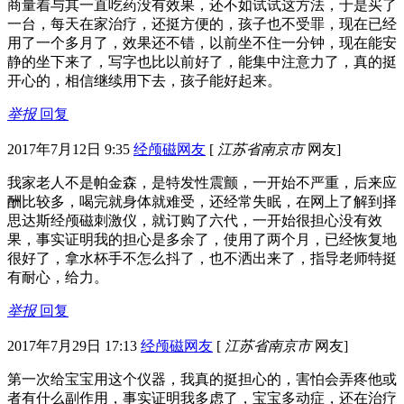
商量着与其一直吃药没有效果，还不如试试这方法，于是买了
一台，每天在家治疗，还挺方便的，孩子也不受罪，现在已经
用了一个多月了，效果还不错，以前坐不住一分钟，现在能安
静的坐下来了，写字也比以前好了，能集中注意力了，真的挺
开心的，相信继续用下去，孩子能好起来。
举报
回复
2017年7月12日 9:35
经颅磁网友
[
江苏省南京市
网友]
我家老人不是帕金森，是特发性震颤，一开始不严重，后来应
酬比较多，喝完就身体就难受，还经常失眠，在网上了解到择
思达斯经颅磁刺激仪，就订购了六代，一开始很担心没有效
果，事实证明我的担心是多余了，使用了两个月，已经恢复地
很好了，拿水杯手不怎么抖了，也不洒出来了，指导老师特挺
有耐心，给力。
举报
回复
2017年7月29日 17:13
经颅磁网友
[
江苏省南京市
网友]
第一次给宝宝用这个仪器，我真的挺担心的，害怕会弄疼他或
者有什么副作用，事实证明我多虑了，宝宝多动症，还在治疗