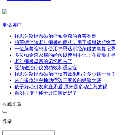
电话咨询
择思达斯经颅磁治疗帕金森的真实案例​
脑萎缩伴随老年痴呆的症状，用了择思达斯终于
一位脑萎缩患者使用择思达斯经颅磁的康复记录
多位帕金森家属的经颅磁使用手记：在震颤里寻
老年痴呆母亲的记忆回来了​
经颅磁治疗仪的功效和适应症
择思达斯经颅磁治疗仪有效果吗？多少钱一台？
来自多位治愈抽动症孩子家长的经验之谈
孩子好动引发家庭矛盾 原来是多动症惹的祸
自闭症孩子终于开口叫妈妈了
收藏文章
登录