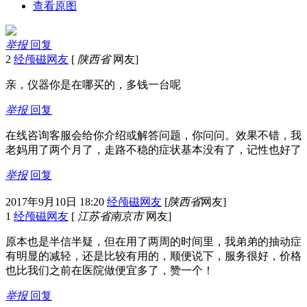
查看原图
举报
回复
2
经颅磁网友
[
陕西省
网友]
亲，仪器你是在哪买的，多钱一台呢
举报
回复
在线咨询客服会给你介绍或解答问题，你问问。效果不错，我
老妈用了两个月了，走路不稳的症状基本没有了，记性也好了
举报
回复
2017年9月10日 18:20
经颅磁网友
[
陕西省
网友]
1
经颅磁网友
[
江苏省南京市
网友]
原本也是半信半疑，但在用了两周的时间里，我弟弟的抽动症
有明显的减轻，还是比较有用的，顺便说下，服务很好，价格
也比我们之前在医院做便宜多了，赞一个！
举报
回复