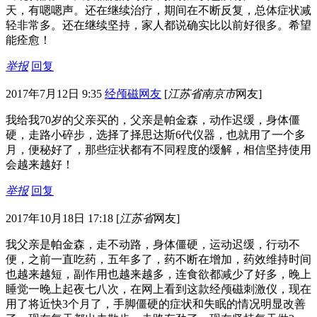
天，有嗯嗯声。还在继续治疗，期间在不断反复，总体症状减
轻非常多。还在继续坚持，家人都说确实比以前好很多。希望
能痊愈！
举报
回复
2017年7月12日 9:35
经颅磁网友
[
江苏省南京市
网友]
我给我70岁的父亲买的，父亲是帕金森，动作迟缓，身体僵
硬，走路小碎步，选择了择思达斯6代仪器，也就用了一个多
月，便秘好了，那些症状都有不同程度的缓解，相信坚持使用
会越来越好！
举报
回复
2017年10月18日 17:18
[
江苏省
网友]
我父亲是帕金森，走不动路，身体僵硬，运动迟缓，行动不
便，之前一直吃药，五年多了，药不断在增加，药效维持时间
也越来越短，副作用也越来越多，连食欲都减少了好多，晚上
睡觉一晚上起夜七八次，在网上看到这款经颅磁刺激仪，现在
用了将近快3个月了，手脚僵硬的症状和失眠的情况明显改善