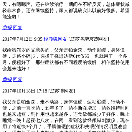
天，有嗯嗯声。还在继续治疗，期间在不断反复，总体症状减
轻非常多。还在继续坚持，家人都说确实比以前好很多。希望
能痊愈！
举报
回复
2017年7月12日 9:35
经颅磁网友
[
江苏省南京市
网友]
我给我70岁的父亲买的，父亲是帕金森，动作迟缓，身体僵
硬，走路小碎步，选择了择思达斯6代仪器，也就用了一个多
月，便秘好了，那些症状都有不同程度的缓解，相信坚持使用
会越来越好！
举报
回复
2017年10月18日 17:18
[
江苏省
网友]
我父亲是帕金森，走不动路，身体僵硬，运动迟缓，行动不
便，之前一直吃药，五年多了，药不断在增加，药效维持时间
也越来越短，副作用也越来越多，连食欲都减少了好多，晚上
睡觉一晚上起夜七八次，在网上看到这款经颅磁刺激仪，现在
用了将近快3个月了，手脚僵硬的症状和失眠的情况明显改善