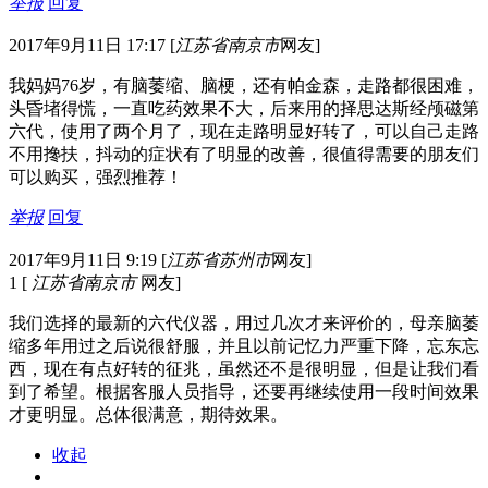
举报
回复
2017年9月11日 17:17
[
江苏省南京市
网友]
我妈妈76岁，有脑萎缩、脑梗，还有帕金森，走路都很困难，
头昏堵得慌，一直吃药效果不大，后来用的择思达斯经颅磁第
六代，使用了两个月了，现在走路明显好转了，可以自己走路
不用搀扶，抖动的症状有了明显的改善，很值得需要的朋友们
可以购买，强烈推荐！
举报
回复
2017年9月11日 9:19
[
江苏省苏州市
网友]
1
[
江苏省南京市
网友]
我们选择的最新的六代仪器，用过几次才来评价的，母亲脑萎
缩多年用过之后说很舒服，并且以前记忆力严重下降，忘东忘
西，现在有点好转的征兆，虽然还不是很明显，但是让我们看
到了希望。根据客服人员指导，还要再继续使用一段时间效果
才更明显。总体很满意，期待效果。
收起