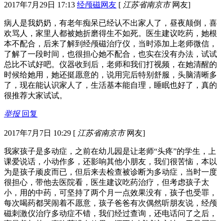
2017年7月29日 17:13
经颅磁网友
[
江苏省南京市
网友]
病人是我奶奶，有老年痴呆已经认不出家人了，昼夜颠倒，喜
欢骂人，家里人都被她折磨得生不如死。医生建议吃药，她根
本不配合，后来了解到经颅磁治疗仪，当时添加上老师微信，
了解了一段时间，也很担心她不配合，也实在没有办法，试试
总比不试好吧。仪器收到后，老师和我们打视频，在她清醒的
时候给她用，她还挺愿意的，说用完后特别舒服，头脑清晰多
了，现在能认识家人了，生活基本能自理，睡眠也好了，真的
很推荐大家试试。
举报
回复
2017年7月7日 10:29
[
江苏省南京市
网友]
我家孩子是多动症，之前在幼儿园是让老师“头疼”的学生，上
课爱说话，小动作多，还影响其他小朋友，我们很苦恼，本以
为是孩子顽皮而已，但后来去检查被诊断为多动症，当时一度
很担心，带他去医院看，医生建议吃药治疗，但考虑孩子太
小，用的中药，可坚持了两个月一点效果没有，孩子也受罪，
每次喝药都哭闹着不愿意，孩子爸爸有次偶然听朋友说，经颅
磁刺激仪治疗多动症不错，我们经过查询，还电话问了之后，