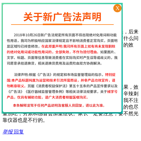
举报
回复
X
2017年7月29日 17:13
经颅磁网友
[
江苏省南京市
网友]
一开始使用这个仪器还挺担心的，担心不会用没有效果，后来
收到货后老师第一时间就给出了指导，服务很周到，有什么问
题老师也会第一时间回复，很贴心，坚持使用期待后面的效
果…
举报
回复
2017年7月12日 9:35
经颅磁网友
[
江苏省南京市
网友]
我给我家大儿子用经颅磁刺激仪15天了能看到明显的效果，效
果真的很好，作为父母在饮食上要给孩子注意，油炸、辛辣刺
激的不能吃，巧克力、可乐不能喝，喝了会加重症状！我不注
意给孩子喝了，吃过亏了，膨化食品以及牛羊肉等上火的也尽
量别吃，劳累和感冒会加重症状。家长一定要注意，要不然光
靠仪器也是不行的。
举报
回复