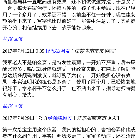
商量着与其一直吃药没有效果，还不如试试这方法，于是买了
一台，每天在家治疗，还挺方便的，孩子也不受罪，现在已经
用了一个多月了，效果还不错，以前坐不住一分钟，现在能安
静的坐下来了，写字也比以前好了，能集中注意力了，真的挺
开心的，相信继续用下去，孩子能好起来。
举报
回复
2017年7月12日 9:35
经颅磁网友
[
江苏省南京市
网友]
我家老人不是帕金森，是特发性震颤，一开始不严重，后来应
酬比较多，喝完就身体就难受，还经常失眠，在网上了解到择
思达斯经颅磁刺激仪，就订购了六代，一开始很担心没有效
果，事实证明我的担心是多余了，使用了两个月，已经恢复地
很好了，拿水杯手不怎么抖了，也不洒出来了，指导老师特挺
有耐心，给力。
举报
回复
2017年7月29日 17:13
经颅磁网友
[
江苏省南京市
网友]
第一次给宝宝用这个仪器，我真的挺担心的，害怕会弄疼他或
者有什么副作用，事实证明我多虑了，宝宝多动症，还在治疗