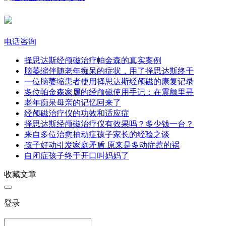
电话咨询
择思达斯经颅磁治疗帕金森的真实案例​
脑萎缩伴随老年痴呆的症状，用了择思达斯终于
一位脑萎缩患者使用择思达斯经颅磁的康复记录
多位帕金森家属的经颅磁使用手记：在震颤里寻
老年痴呆母亲的记忆回来了​
经颅磁治疗仪的功效和适应症
择思达斯经颅磁治疗仪有效果吗？多少钱一台？
来自多位治愈抽动症孩子家长的经验之谈
孩子好动引发家庭矛盾 原来是多动症惹的祸
自闭症孩子终于开口叫妈妈了
收藏文章
登录