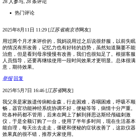
28
人参与,
28
条评论
热门评论
2025年8月11日 11:29
[
江苏省南京市
网友]
用过两个月才来评价的，我妈说用过之后说很舒服，以前失眠
的情况有所改善，记忆力也有好转的趋势，虽然知道脑萎不能
治愈，但是看到母亲慢慢有改善，我们也很知足了。根据客服
人员指导，还要再继续使用一段时间效果才更明显。总体很满
意，期待效果。
举报
回复
2025年5月7日 16:46
[
江苏省
网友]
我父亲是家族遗传病帕金森，行走困难，吞咽困难，呼吸不顺
畅，器官功能神经系统协调不好，便秘等等，病情十分严重。
吃各种药都不管用，后来在网上了解到择思达斯经颅磁刺激
仪，于是全额订购了一台，使用了半年多时间，现在生活基本
能自理，每天出去走走，僵硬和便秘的症状改善了，这款仪器
效果真的很不错，推荐大家使用。