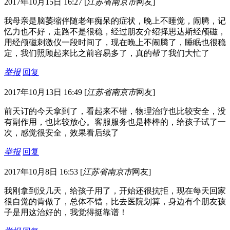
2017年10月15日 16:27
[
江苏省南京市
网友]
我母亲是脑萎缩伴随老年痴呆的症状，晚上不睡觉，闹腾，记
忆力也不好，走路不是很稳，经过朋友介绍择思达斯经颅磁，
用经颅磁刺激仪一段时间了，现在晚上不闹腾了，睡眠也很稳
定，我们照顾起来比之前容易多了，真的帮了我们大忙了
举报
回复
2017年10月13日 16:49
[
江苏省南京市
网友]
前天订的今天拿到了，看起来不错，物理治疗也比较安全，没
有副作用，也比较放心。客服服务也是棒棒的，给孩子试了一
次，感觉很安全，效果看后续了
举报
回复
2017年10月8日 16:53
[
江苏省南京市
网友]
我刚拿到没几天，给孩子用了，开始还很抗拒，现在每天回家
很自觉的肯做了，总体不错，比去医院划算，身边有个朋友孩
子是用这治好的，我觉得挺靠谱！