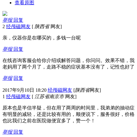
查看原图
举报
回复
2
经颅磁网友
[
陕西省
网友]
亲，仪器你是在哪买的，多钱一台呢
举报
回复
在线咨询客服会给你介绍或解答问题，你问问。效果不错，我
老妈用了两个月了，走路不稳的症状基本没有了，记性也好了
举报
回复
2017年9月10日 18:20
经颅磁网友
[
陕西省
网友]
1
经颅磁网友
[
江苏省南京市
网友]
原本也是半信半疑，但在用了两周的时间里，我弟弟的抽动症
有明显的减轻，还是比较有用的，顺便说下，服务很好，价格
也比我们之前在医院做便宜多了，赞一个！
举报
回复