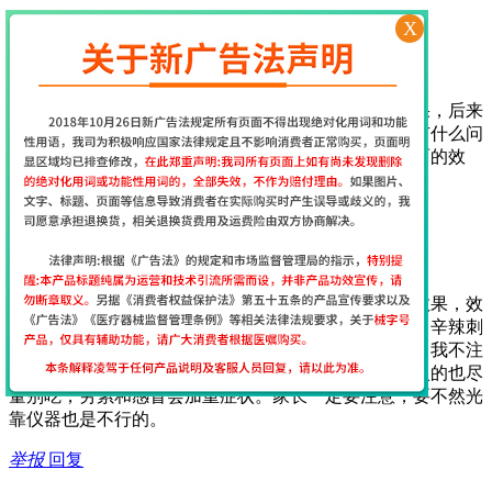
举报
回复
X
2017年7月29日 17:13
经颅磁网友
[
江苏省南京市
网友]
一开始使用这个仪器还挺担心的，担心不会用没有效果，后来
收到货后老师第一时间就给出了指导，服务很周到，有什么问
题老师也会第一时间回复，很贴心，坚持使用期待后面的效
果…
举报
回复
2017年7月12日 9:35
经颅磁网友
[
江苏省南京市
网友]
我给我家大儿子用经颅磁刺激仪15天了能看到明显的效果，效
果真的很好，作为父母在饮食上要给孩子注意，油炸、辛辣刺
激的不能吃，巧克力、可乐不能喝，喝了会加重症状！我不注
意给孩子喝了，吃过亏了，膨化食品以及牛羊肉等上火的也尽
量别吃，劳累和感冒会加重症状。家长一定要注意，要不然光
靠仪器也是不行的。
举报
回复