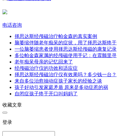
电话咨询
择思达斯经颅磁治疗帕金森的真实案例​
脑萎缩伴随老年痴呆的症状，用了择思达斯终于
一位脑萎缩患者使用择思达斯经颅磁的康复记录
多位帕金森家属的经颅磁使用手记：在震颤里寻
老年痴呆母亲的记忆回来了​
经颅磁治疗仪的功效和适应症
择思达斯经颅磁治疗仪有效果吗？多少钱一台？
来自多位治愈抽动症孩子家长的经验之谈
孩子好动引发家庭矛盾 原来是多动症惹的祸
自闭症孩子终于开口叫妈妈了
收藏文章
登录