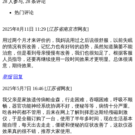
28
人参与,
28
条评论
热门评论
2025年8月11日 11:29
[
江苏省南京市
网友]
用过两个月才来评价的，我妈说用过之后说很舒服，以前失眠
的情况有所改善，记忆力也有好转的趋势，虽然知道脑萎不能
治愈，但是看到母亲慢慢有改善，我们也很知足了。根据客服
人员指导，还要再继续使用一段时间效果才更明显。总体很满
意，期待效果。
举报
回复
2025年5月7日 16:46
[
江苏省
网友]
我父亲是家族遗传病帕金森，行走困难，吞咽困难，呼吸不顺
畅，器官功能神经系统协调不好，便秘等等，病情十分严重。
吃各种药都不管用，后来在网上了解到择思达斯经颅磁刺激
仪，于是全额订购了一台，使用了半年多时间，现在生活基本
能自理，每天出去走走，僵硬和便秘的症状改善了，这款仪器
效果真的很不错，推荐大家使用。