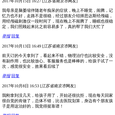
2017年10月15日 16:27
[
江苏省南京市
网友]
我母亲是脑萎缩伴随老年痴呆的症状，晚上不睡觉，闹腾，记
忆力也不好，走路不是很稳，经过朋友介绍择思达斯经颅磁，
用经颅磁刺激仪一段时间了，现在晚上不闹腾了，睡眠也很稳
定，我们照顾起来比之前容易多了，真的帮了我们大忙了
举报
回复
2017年10月13日 16:49
[
江苏省南京市
网友]
前天订的今天拿到了，看起来不错，物理治疗也比较安全，没
有副作用，也比较放心。客服服务也是棒棒的，给孩子试了一
次，感觉很安全，效果看后续了
举报
回复
2017年10月8日 16:53
[
江苏省南京市
网友]
我刚拿到没几天，给孩子用了，开始还很抗拒，现在每天回家
很自觉的肯做了，总体不错，比去医院划算，身边有个朋友孩
子是用这治好的，我觉得挺靠谱！