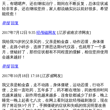
天，有嗯嗯声。还在继续治疗，期间在不断反复，总体症状减
轻非常多。还在继续坚持，家人都说确实比以前好很多。希望
能痊愈！
举报
回复
2017年7月12日 9:35
经颅磁网友
[
江苏省南京市
网友]
我给我70岁的父亲买的，父亲是帕金森，动作迟缓，身体僵
硬，走路小碎步，选择了择思达斯6代仪器，也就用了一个多
月，便秘好了，那些症状都有不同程度的缓解，相信坚持使用
会越来越好！
举报
回复
2017年10月18日 17:18
[
江苏省
网友]
我父亲是帕金森，走不动路，身体僵硬，运动迟缓，行动不
便，之前一直吃药，五年多了，药不断在增加，药效维持时间
也越来越短，副作用也越来越多，连食欲都减少了好多，晚上
睡觉一晚上起夜七八次，在网上看到这款经颅磁刺激仪，现在
用了将近快3个月了，手脚僵硬的症状和失眠的情况明显改善