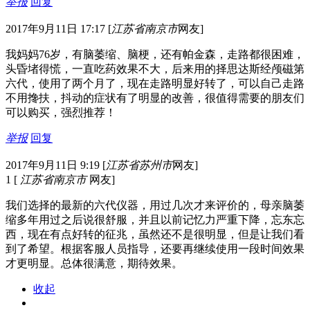
举报
回复
2017年9月11日 17:17
[
江苏省南京市
网友]
我妈妈76岁，有脑萎缩、脑梗，还有帕金森，走路都很困难，
头昏堵得慌，一直吃药效果不大，后来用的择思达斯经颅磁第
六代，使用了两个月了，现在走路明显好转了，可以自己走路
不用搀扶，抖动的症状有了明显的改善，很值得需要的朋友们
可以购买，强烈推荐！
举报
回复
2017年9月11日 9:19
[
江苏省苏州市
网友]
1
[
江苏省南京市
网友]
我们选择的最新的六代仪器，用过几次才来评价的，母亲脑萎
缩多年用过之后说很舒服，并且以前记忆力严重下降，忘东忘
西，现在有点好转的征兆，虽然还不是很明显，但是让我们看
到了希望。根据客服人员指导，还要再继续使用一段时间效果
才更明显。总体很满意，期待效果。
收起