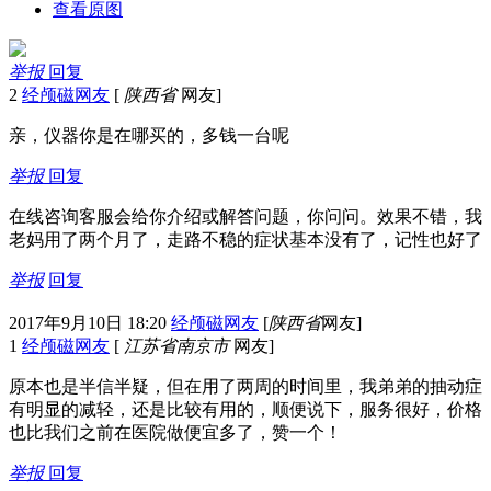
查看原图
举报
回复
2
经颅磁网友
[
陕西省
网友]
亲，仪器你是在哪买的，多钱一台呢
举报
回复
在线咨询客服会给你介绍或解答问题，你问问。效果不错，我
老妈用了两个月了，走路不稳的症状基本没有了，记性也好了
举报
回复
2017年9月10日 18:20
经颅磁网友
[
陕西省
网友]
1
经颅磁网友
[
江苏省南京市
网友]
原本也是半信半疑，但在用了两周的时间里，我弟弟的抽动症
有明显的减轻，还是比较有用的，顺便说下，服务很好，价格
也比我们之前在医院做便宜多了，赞一个！
举报
回复