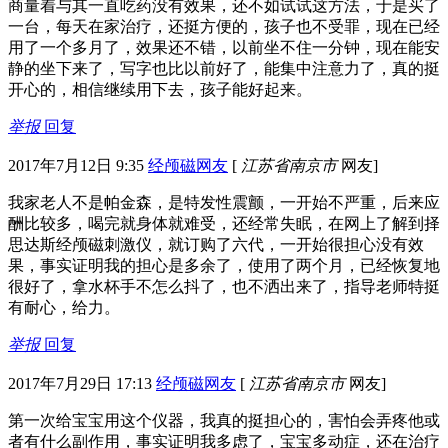
商量着与其一直吃药没有效果，还不如试试这方法，于是买了
一台，每天在家治疗，还挺方便的，孩子也不受罪，现在已经
用了一个多月了，效果还不错，以前坐不住一分钟，现在能安
静的坐下来了，写字也比以前好了，能集中注意力了，真的挺
开心的，相信继续用下去，孩子能好起来。
举报
回复
2017年7月12日 9:35
经颅磁网友
[
江苏省南京市
网友]
我家老人不是帕金森，是特发性震颤，一开始不严重，后来应
酬比较多，喝完就身体就难受，还经常失眠，在网上了解到择
思达斯经颅磁刺激仪，就订购了六代，一开始很担心没有效
果，事实证明我的担心是多余了，使用了两个月，已经恢复地
很好了，拿水杯手不怎么抖了，也不洒出来了，指导老师特挺
有耐心，给力。
举报
回复
2017年7月29日 17:13
经颅磁网友
[
江苏省南京市
网友]
第一次给宝宝用这个仪器，我真的挺担心的，害怕会弄疼他或
者有什么副作用，事实证明我多虑了，宝宝多动症，还在治疗