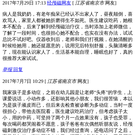
2017年7月29日 17:13
经颅磁网友
[
江苏省南京市
网友]
病人是我奶奶，有老年痴呆已经认不出家人了，昼夜颠倒，喜
欢骂人，家里人都被她折磨得生不如死。医生建议吃药，她根
本不配合，后来了解到经颅磁治疗仪，当时添加上老师微信，
了解了一段时间，也很担心她不配合，也实在没有办法，试试
总比不试好吧。仪器收到后，老师和我们打视频，在她清醒的
时候给她用，她还挺愿意的，说用完后特别舒服，头脑清晰多
了，现在能认识家人了，生活基本能自理，睡眠也好了，真的
很推荐大家试试。
举报
回复
2017年7月7日 10:29
[
江苏省南京市
网友]
我家孩子是多动症，之前在幼儿园是让老师“头疼”的学生，上
课爱说话，小动作多，还影响其他小朋友，我们很苦恼，本以
为是孩子顽皮而已，但后来去检查被诊断为多动症，当时一度
很担心，带他去医院看，医生建议吃药治疗，但考虑孩子太
小，用的中药，可坚持了两个月一点效果没有，孩子也受罪，
每次喝药都哭闹着不愿意，孩子爸爸有次偶然听朋友说，经颅
磁刺激仪治疗多动症不错，我们经过查询，还电话问了之后，