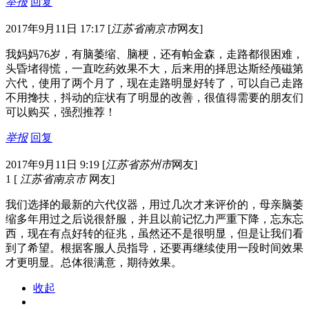
举报
回复
2017年9月11日 17:17
[
江苏省南京市
网友]
我妈妈76岁，有脑萎缩、脑梗，还有帕金森，走路都很困难，
头昏堵得慌，一直吃药效果不大，后来用的择思达斯经颅磁第
六代，使用了两个月了，现在走路明显好转了，可以自己走路
不用搀扶，抖动的症状有了明显的改善，很值得需要的朋友们
可以购买，强烈推荐！
举报
回复
2017年9月11日 9:19
[
江苏省苏州市
网友]
1
[
江苏省南京市
网友]
我们选择的最新的六代仪器，用过几次才来评价的，母亲脑萎
缩多年用过之后说很舒服，并且以前记忆力严重下降，忘东忘
西，现在有点好转的征兆，虽然还不是很明显，但是让我们看
到了希望。根据客服人员指导，还要再继续使用一段时间效果
才更明显。总体很满意，期待效果。
收起