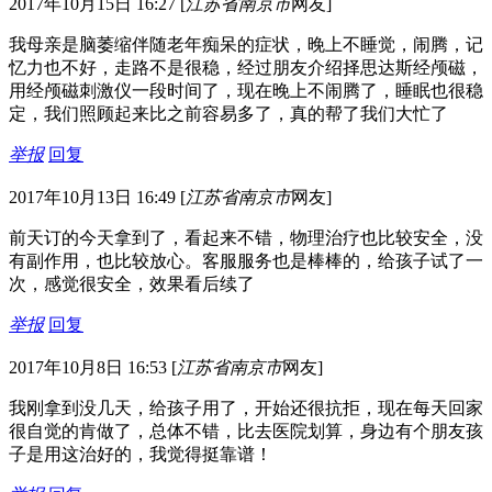
2017年10月15日 16:27
[
江苏省南京市
网友]
我母亲是脑萎缩伴随老年痴呆的症状，晚上不睡觉，闹腾，记
忆力也不好，走路不是很稳，经过朋友介绍择思达斯经颅磁，
用经颅磁刺激仪一段时间了，现在晚上不闹腾了，睡眠也很稳
定，我们照顾起来比之前容易多了，真的帮了我们大忙了
举报
回复
2017年10月13日 16:49
[
江苏省南京市
网友]
前天订的今天拿到了，看起来不错，物理治疗也比较安全，没
有副作用，也比较放心。客服服务也是棒棒的，给孩子试了一
次，感觉很安全，效果看后续了
举报
回复
2017年10月8日 16:53
[
江苏省南京市
网友]
我刚拿到没几天，给孩子用了，开始还很抗拒，现在每天回家
很自觉的肯做了，总体不错，比去医院划算，身边有个朋友孩
子是用这治好的，我觉得挺靠谱！