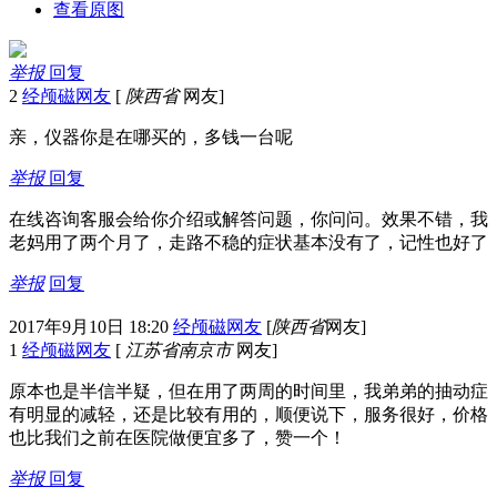
查看原图
举报
回复
2
经颅磁网友
[
陕西省
网友]
亲，仪器你是在哪买的，多钱一台呢
举报
回复
在线咨询客服会给你介绍或解答问题，你问问。效果不错，我
老妈用了两个月了，走路不稳的症状基本没有了，记性也好了
举报
回复
2017年9月10日 18:20
经颅磁网友
[
陕西省
网友]
1
经颅磁网友
[
江苏省南京市
网友]
原本也是半信半疑，但在用了两周的时间里，我弟弟的抽动症
有明显的减轻，还是比较有用的，顺便说下，服务很好，价格
也比我们之前在医院做便宜多了，赞一个！
举报
回复