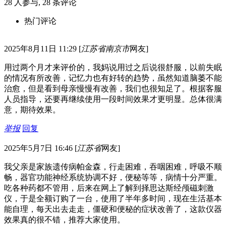
28
人参与,
28
条评论
热门评论
2025年8月11日 11:29
[
江苏省南京市
网友]
用过两个月才来评价的，我妈说用过之后说很舒服，以前失眠
的情况有所改善，记忆力也有好转的趋势，虽然知道脑萎不能
治愈，但是看到母亲慢慢有改善，我们也很知足了。根据客服
人员指导，还要再继续使用一段时间效果才更明显。总体很满
意，期待效果。
举报
回复
2025年5月7日 16:46
[
江苏省
网友]
我父亲是家族遗传病帕金森，行走困难，吞咽困难，呼吸不顺
畅，器官功能神经系统协调不好，便秘等等，病情十分严重。
吃各种药都不管用，后来在网上了解到择思达斯经颅磁刺激
仪，于是全额订购了一台，使用了半年多时间，现在生活基本
能自理，每天出去走走，僵硬和便秘的症状改善了，这款仪器
效果真的很不错，推荐大家使用。