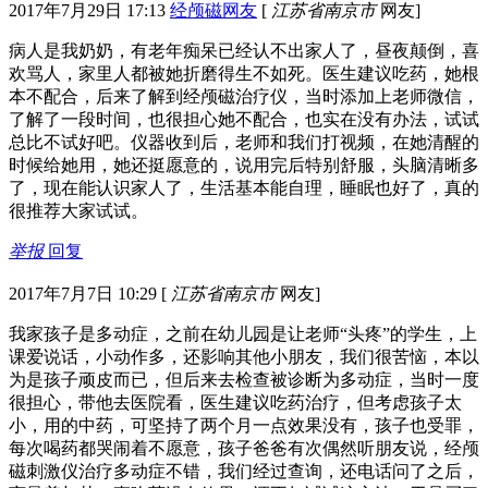
2017年7月29日 17:13
经颅磁网友
[
江苏省南京市
网友]
病人是我奶奶，有老年痴呆已经认不出家人了，昼夜颠倒，喜
欢骂人，家里人都被她折磨得生不如死。医生建议吃药，她根
本不配合，后来了解到经颅磁治疗仪，当时添加上老师微信，
了解了一段时间，也很担心她不配合，也实在没有办法，试试
总比不试好吧。仪器收到后，老师和我们打视频，在她清醒的
时候给她用，她还挺愿意的，说用完后特别舒服，头脑清晰多
了，现在能认识家人了，生活基本能自理，睡眠也好了，真的
很推荐大家试试。
举报
回复
2017年7月7日 10:29
[
江苏省南京市
网友]
我家孩子是多动症，之前在幼儿园是让老师“头疼”的学生，上
课爱说话，小动作多，还影响其他小朋友，我们很苦恼，本以
为是孩子顽皮而已，但后来去检查被诊断为多动症，当时一度
很担心，带他去医院看，医生建议吃药治疗，但考虑孩子太
小，用的中药，可坚持了两个月一点效果没有，孩子也受罪，
每次喝药都哭闹着不愿意，孩子爸爸有次偶然听朋友说，经颅
磁刺激仪治疗多动症不错，我们经过查询，还电话问了之后，