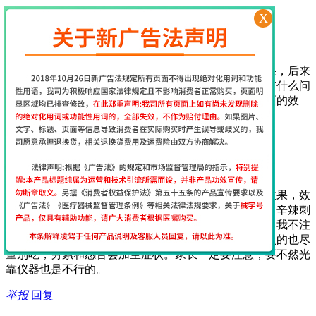
举报
回复
X
2017年7月29日 17:13
经颅磁网友
[
江苏省南京市
网友]
一开始使用这个仪器还挺担心的，担心不会用没有效果，后来
收到货后老师第一时间就给出了指导，服务很周到，有什么问
题老师也会第一时间回复，很贴心，坚持使用期待后面的效
果…
举报
回复
2017年7月12日 9:35
经颅磁网友
[
江苏省南京市
网友]
我给我家大儿子用经颅磁刺激仪15天了能看到明显的效果，效
果真的很好，作为父母在饮食上要给孩子注意，油炸、辛辣刺
激的不能吃，巧克力、可乐不能喝，喝了会加重症状！我不注
意给孩子喝了，吃过亏了，膨化食品以及牛羊肉等上火的也尽
量别吃，劳累和感冒会加重症状。家长一定要注意，要不然光
靠仪器也是不行的。
举报
回复