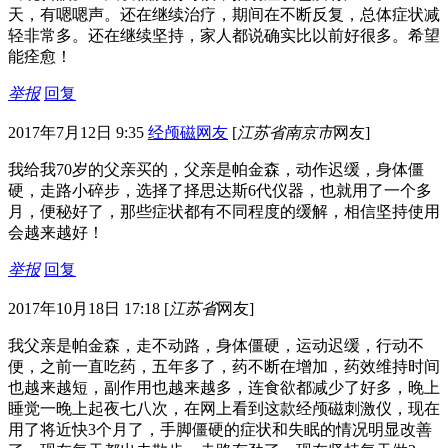
天，有嗯嗯声。还在继续治疗，期间在不断反复，总体症状减
轻非常多。还在继续坚持，家人都说确实比以前好很多。希望
能痊愈！
举报
回复
2017年7月12日 9:35
经颅磁网友
[
江苏省南京市
网友]
我给我70岁的父亲买的，父亲是帕金森，动作迟缓，身体僵
硬，走路小碎步，选择了择思达斯6代仪器，也就用了一个多
月，便秘好了，那些症状都有不同程度的缓解，相信坚持使用
会越来越好！
举报
回复
2017年10月18日 17:18
[
江苏省
网友]
我父亲是帕金森，走不动路，身体僵硬，运动迟缓，行动不
便，之前一直吃药，五年多了，药不断在增加，药效维持时间
也越来越短，副作用也越来越多，连食欲都减少了好多，晚上
睡觉一晚上起夜七八次，在网上看到这款经颅磁刺激仪，现在
用了将近快3个月了，手脚僵硬的症状和失眠的情况明显改善