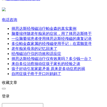
电话咨询
择思达斯经颅磁治疗帕金森的真实案例​
脑萎缩伴随老年痴呆的症状，用了择思达斯终于
一位脑萎缩患者使用择思达斯经颅磁的康复记录
多位帕金森家属的经颅磁使用手记：在震颤里寻
老年痴呆母亲的记忆回来了​
经颅磁治疗仪的功效和适应症
择思达斯经颅磁治疗仪有效果吗？多少钱一台？
来自多位治愈抽动症孩子家长的经验之谈
孩子好动引发家庭矛盾 原来是多动症惹的祸
自闭症孩子终于开口叫妈妈了
收藏文章
登录