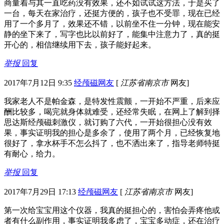
商量着与其一直吃药没有效果，还不如试试这方法，于是买了
一台，每天在家治疗，还挺方便的，孩子也不受罪，现在已经
用了一个多月了，效果还不错，以前坐不住一分钟，现在能安
静的坐下来了，写字也比以前好了，能集中注意力了，真的挺
开心的，相信继续用下去，孩子能好起来。
举报
回复
2017年7月12日 9:35
经颅磁网友
[
江苏省南京市
网友]
我家老人不是帕金森，是特发性震颤，一开始不严重，后来应
酬比较多，喝完就身体就难受，还经常失眠，在网上了解到择
思达斯经颅磁刺激仪，就订购了六代，一开始很担心没有效
果，事实证明我的担心是多余了，使用了两个月，已经恢复地
很好了，拿水杯手不怎么抖了，也不洒出来了，指导老师特挺
有耐心，给力。
举报
回复
2017年7月29日 17:13
经颅磁网友
[
江苏省南京市
网友]
第一次给宝宝用这个仪器，我真的挺担心的，害怕会弄疼他或
者有什么副作用，事实证明我多虑了，宝宝多动症，还在治疗