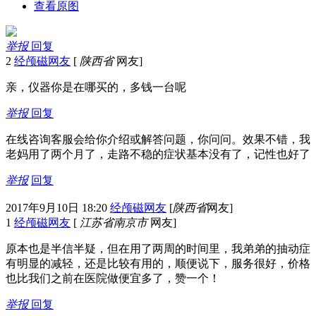
查看原图
举报
回复
2
经颅磁网友
[
陕西省
网友]
亲，仪器你是在哪买的，多钱一台呢
举报
回复
在线咨询客服会给你介绍或解答问题，你问问。效果不错，我
老妈用了两个月了，走路不稳的症状基本没有了，记性也好了
举报
回复
2017年9月10日 18:20
经颅磁网友
[
陕西省
网友]
1
经颅磁网友
[
江苏省南京市
网友]
原本也是半信半疑，但在用了两周的时间里，我弟弟的抽动症
有明显的减轻，还是比较有用的，顺便说下，服务很好，价格
也比我们之前在医院做便宜多了，赞一个！
举报
回复