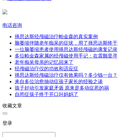
电话咨询
择思达斯经颅磁治疗帕金森的真实案例​
脑萎缩伴随老年痴呆的症状，用了择思达斯终于
一位脑萎缩患者使用择思达斯经颅磁的康复记录
多位帕金森家属的经颅磁使用手记：在震颤里寻
老年痴呆母亲的记忆回来了​
经颅磁治疗仪的功效和适应症
择思达斯经颅磁治疗仪有效果吗？多少钱一台？
来自多位治愈抽动症孩子家长的经验之谈
孩子好动引发家庭矛盾 原来是多动症惹的祸
自闭症孩子终于开口叫妈妈了
收藏文章
登录