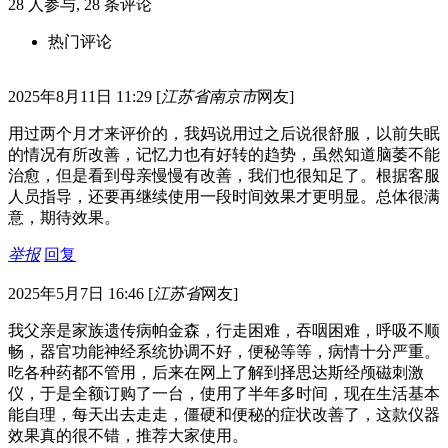
28
人参与,
28
条评论
热门评论
2025年8月11日 11:29
[
江苏省南京市
网友]
用过两个月才来评价的，我妈说用过之后说很舒服，以前失眠
的情况有所改善，记忆力也有好转的趋势，虽然知道脑萎不能
治愈，但是看到母亲慢慢有改善，我们也很知足了。根据客服
人员指导，还要再继续使用一段时间效果才更明显。总体很满
意，期待效果。
举报
回复
2025年5月7日 16:46
[
江苏省
网友]
我父亲是家族遗传病帕金森，行走困难，吞咽困难，呼吸不顺
畅，器官功能神经系统协调不好，便秘等等，病情十分严重。
吃各种药都不管用，后来在网上了解到择思达斯经颅磁刺激
仪，于是全额订购了一台，使用了半年多时间，现在生活基本
能自理，每天出去走走，僵硬和便秘的症状改善了，这款仪器
效果真的很不错，推荐大家使用。