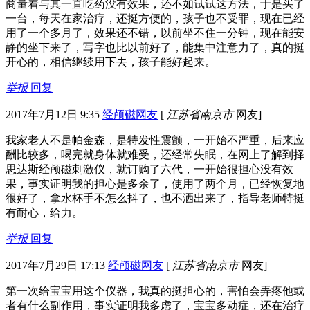
商量着与其一直吃药没有效果，还不如试试这方法，于是买了
一台，每天在家治疗，还挺方便的，孩子也不受罪，现在已经
用了一个多月了，效果还不错，以前坐不住一分钟，现在能安
静的坐下来了，写字也比以前好了，能集中注意力了，真的挺
开心的，相信继续用下去，孩子能好起来。
举报
回复
2017年7月12日 9:35
经颅磁网友
[
江苏省南京市
网友]
我家老人不是帕金森，是特发性震颤，一开始不严重，后来应
酬比较多，喝完就身体就难受，还经常失眠，在网上了解到择
思达斯经颅磁刺激仪，就订购了六代，一开始很担心没有效
果，事实证明我的担心是多余了，使用了两个月，已经恢复地
很好了，拿水杯手不怎么抖了，也不洒出来了，指导老师特挺
有耐心，给力。
举报
回复
2017年7月29日 17:13
经颅磁网友
[
江苏省南京市
网友]
第一次给宝宝用这个仪器，我真的挺担心的，害怕会弄疼他或
者有什么副作用，事实证明我多虑了，宝宝多动症，还在治疗