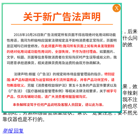
举报
回复
X
2017年7月29日 17:13
经颅磁网友
[
江苏省南京市
网友]
一开始使用这个仪器还挺担心的，担心不会用没有效果，后来
收到货后老师第一时间就给出了指导，服务很周到，有什么问
题老师也会第一时间回复，很贴心，坚持使用期待后面的效
果…
举报
回复
2017年7月12日 9:35
经颅磁网友
[
江苏省南京市
网友]
我给我家大儿子用经颅磁刺激仪15天了能看到明显的效果，效
果真的很好，作为父母在饮食上要给孩子注意，油炸、辛辣刺
激的不能吃，巧克力、可乐不能喝，喝了会加重症状！我不注
意给孩子喝了，吃过亏了，膨化食品以及牛羊肉等上火的也尽
量别吃，劳累和感冒会加重症状。家长一定要注意，要不然光
靠仪器也是不行的。
举报
回复