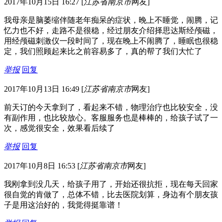
2017年10月15日 16:27
[
江苏省南京市
网友]
我母亲是脑萎缩伴随老年痴呆的症状，晚上不睡觉，闹腾，记
忆力也不好，走路不是很稳，经过朋友介绍择思达斯经颅磁，
用经颅磁刺激仪一段时间了，现在晚上不闹腾了，睡眠也很稳
定，我们照顾起来比之前容易多了，真的帮了我们大忙了
举报
回复
2017年10月13日 16:49
[
江苏省南京市
网友]
前天订的今天拿到了，看起来不错，物理治疗也比较安全，没
有副作用，也比较放心。客服服务也是棒棒的，给孩子试了一
次，感觉很安全，效果看后续了
举报
回复
2017年10月8日 16:53
[
江苏省南京市
网友]
我刚拿到没几天，给孩子用了，开始还很抗拒，现在每天回家
很自觉的肯做了，总体不错，比去医院划算，身边有个朋友孩
子是用这治好的，我觉得挺靠谱！