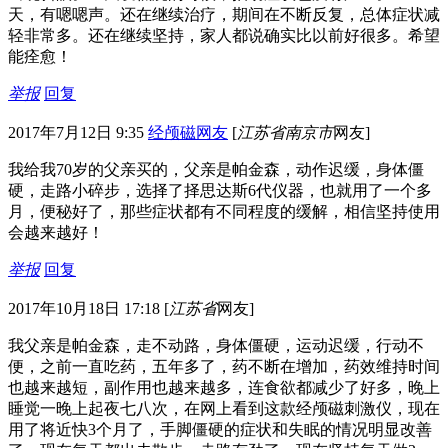
天，有嗯嗯声。还在继续治疗，期间在不断反复，总体症状减
轻非常多。还在继续坚持，家人都说确实比以前好很多。希望
能痊愈！
举报
回复
2017年7月12日 9:35
经颅磁网友
[
江苏省南京市
网友]
我给我70岁的父亲买的，父亲是帕金森，动作迟缓，身体僵
硬，走路小碎步，选择了择思达斯6代仪器，也就用了一个多
月，便秘好了，那些症状都有不同程度的缓解，相信坚持使用
会越来越好！
举报
回复
2017年10月18日 17:18
[
江苏省
网友]
我父亲是帕金森，走不动路，身体僵硬，运动迟缓，行动不
便，之前一直吃药，五年多了，药不断在增加，药效维持时间
也越来越短，副作用也越来越多，连食欲都减少了好多，晚上
睡觉一晚上起夜七八次，在网上看到这款经颅磁刺激仪，现在
用了将近快3个月了，手脚僵硬的症状和失眠的情况明显改善