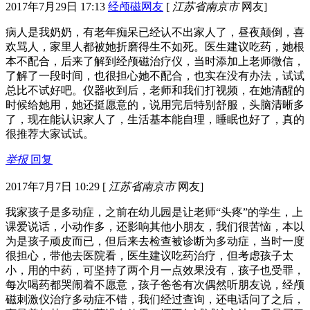
2017年7月29日 17:13
经颅磁网友
[
江苏省南京市
网友]
病人是我奶奶，有老年痴呆已经认不出家人了，昼夜颠倒，喜
欢骂人，家里人都被她折磨得生不如死。医生建议吃药，她根
本不配合，后来了解到经颅磁治疗仪，当时添加上老师微信，
了解了一段时间，也很担心她不配合，也实在没有办法，试试
总比不试好吧。仪器收到后，老师和我们打视频，在她清醒的
时候给她用，她还挺愿意的，说用完后特别舒服，头脑清晰多
了，现在能认识家人了，生活基本能自理，睡眠也好了，真的
很推荐大家试试。
举报
回复
2017年7月7日 10:29
[
江苏省南京市
网友]
我家孩子是多动症，之前在幼儿园是让老师“头疼”的学生，上
课爱说话，小动作多，还影响其他小朋友，我们很苦恼，本以
为是孩子顽皮而已，但后来去检查被诊断为多动症，当时一度
很担心，带他去医院看，医生建议吃药治疗，但考虑孩子太
小，用的中药，可坚持了两个月一点效果没有，孩子也受罪，
每次喝药都哭闹着不愿意，孩子爸爸有次偶然听朋友说，经颅
磁刺激仪治疗多动症不错，我们经过查询，还电话问了之后，