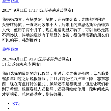
举报
回复
2017年9月11日 17:17
[
江苏省南京市
网友]
我妈妈76岁，有脑萎缩、脑梗，还有帕金森，走路都很困难，
头昏堵得慌，一直吃药效果不大，后来用的择思达斯经颅磁第
六代，使用了两个月了，现在走路明显好转了，可以自己走路
不用搀扶，抖动的症状有了明显的改善，很值得需要的朋友们
可以购买，强烈推荐！
举报
回复
2017年9月11日 9:19
[
江苏省苏州市
网友]
1
[
江苏省南京市
网友]
我们选择的最新的六代仪器，用过几次才来评价的，母亲脑萎
缩多年用过之后说很舒服，并且以前记忆力严重下降，忘东忘
西，现在有点好转的征兆，虽然还不是很明显，但是让我们看
到了希望。根据客服人员指导，还要再继续使用一段时间效果
才更明显。总体很满意，期待效果。
收起